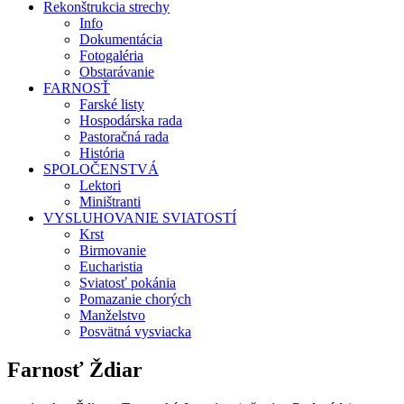
Rekonštrukcia strechy
Info
Dokumentácia
Fotogaléria
Obstarávanie
FARNOSŤ
Farské listy
Hospodárska rada
Pastoračná rada
História
SPOLOČENSTVÁ
Lektori
Miništranti
VYSLUHOVANIE SVIATOSTÍ
Krst
Birmovanie
Eucharistia
Sviatosť pokánia
Pomazanie chorých
Manželstvo
Posvätná vysviacka
Farnosť Ždiar