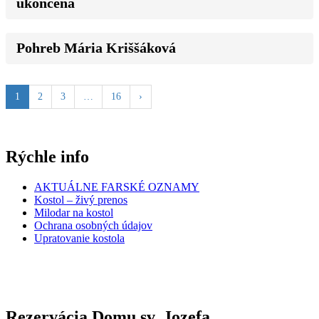
ukončená
Pohreb Mária Kriššáková
1
2
3
…
16
›
Rýchle info
AKTUÁLNE FARSKÉ OZNAMY
Kostol – živý prenos
Milodar na kostol
Ochrana osobných údajov
Upratovanie kostola
Rezervácia Domu sv. Jozefa