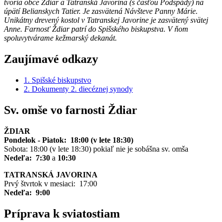
tvoria obce Ždiar a Tatranská Javorina (s časťou Podspády) na
úpätí Belianskych Tatier. Je zasvätená Návšteve Panny Márie.
Unikátny drevený kostol v Tatranskej Javorine je zasvätený svätej
Anne. Farnosť Ždiar patrí do Spišského biskupstva. V ňom
spoluvytvárame kežmarský dekanát.
Zaujímavé odkazy
1. Spišské biskupstvo
2. Dokumenty 2. diecéznej synody
Sv. omše vo farnosti Ždiar
ŽDIAR
Pondelok - Piatok: 18:00 (v lete 18:30)
Sobota: 18:00 (v lete 18:30) pokiaľ nie je sobášna sv. omša
Nedeľa: 7:30
a
10:30
TATRANSKÁ JAVORINA
Prvý štvrtok v mesiaci: 17:00
Nedeľa: 9:00
Príprava k sviatostiam