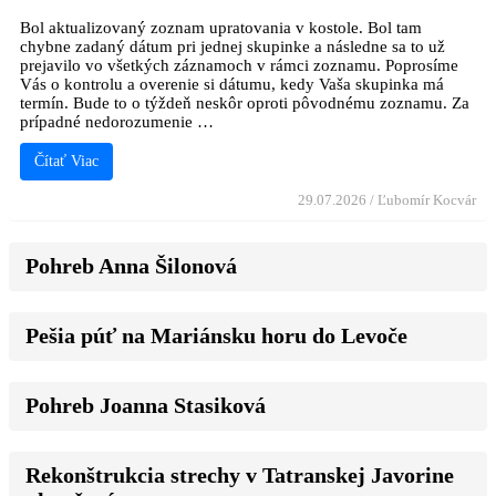
Bol aktualizovaný zoznam upratovania v kostole. Bol tam
chybne zadaný dátum pri jednej skupinke a následne sa to už
prejavilo vo všetkých záznamoch v rámci zoznamu. Poprosíme
Vás o kontrolu a overenie si dátumu, kedy Vaša skupinka má
termín. Bude to o týždeň neskôr oproti pôvodnému zoznamu. Za
prípadné nedorozumenie …
Čítať Viac
29.07.2026
/
Ľubomír Kocvár
Pohreb Anna Šilonová
Pešia púť na Mariánsku horu do Levoče
Pohreb Joanna Stasiková
Rekonštrukcia strechy v Tatranskej Javorine