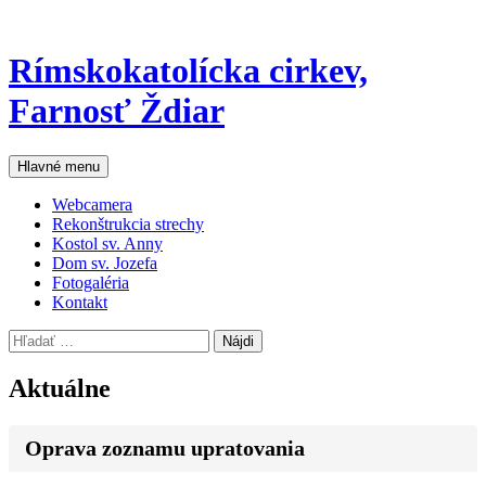
Rímskokatolícka cirkev,
Farnosť Ždiar
Hľadať
Preskočiť
Hlavné menu
na
obsah
Webcamera
Rekonštrukcia strechy
Kostol sv. Anny
Dom sv. Jozefa
Fotogaléria
Kontakt
Hľadať:
Aktuálne
Oprava zoznamu upratovania